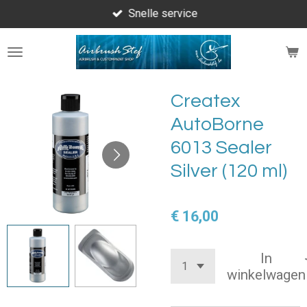
Snelle service
Ga
direct
naar
de
hoofdinhoud
Createx
AutoBorne
6013 Sealer
Silver (120 ml)
€ 16,00
In
winkelwagen