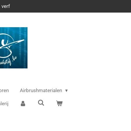
 verf
oren
Airbrushmaterialen
lerij