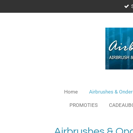
Ga
direct
naar
de
hoofdinhoud
Home
Airbrushes & Onde
PROMOTIES
CADEAUB
Airbrushes & On