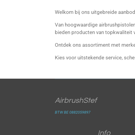
Welkom bij ons uitgebreide aanbod
Van hoogwaardige airbrushpistolen, 
bieden producten van topkwaliteit 
Ontdek ons assortiment met merke
Kies voor uitstekende service, scher
AirbrushStef
BTW BE 0882059897
Info