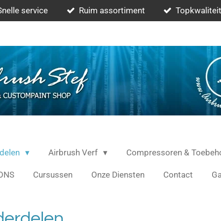
Snelle service
Ruim assortiment
Topkwaliteit
rdelen
Airbrush Verf
Compressoren & Toebeh
ONS
Cursussen
Onze Diensten
Contact
Ga
derdelen