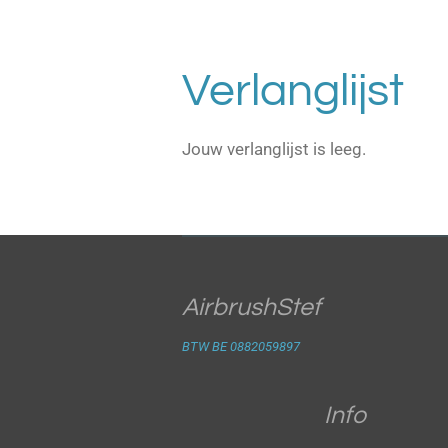
Verlanglijst
Jouw verlanglijst is leeg.
AirbrushStef
BTW BE 0882059897
Info