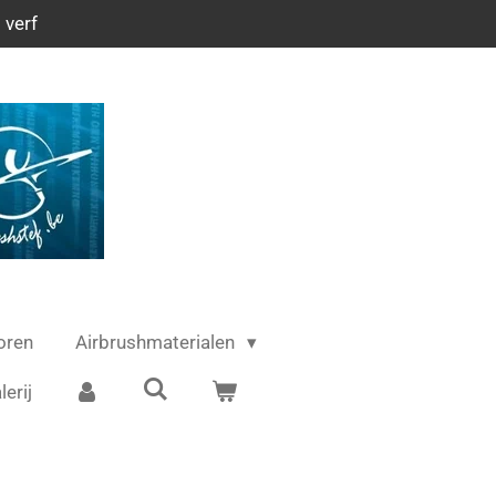
 verf
oren
Airbrushmaterialen
lerij