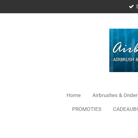
Ga
direct
naar
de
hoofdinhoud
Home
Airbrushes & Onde
PROMOTIES
CADEAUB