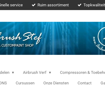
Snelle service
Ruim assortiment
Topkwaliteit
rdelen
Airbrush Verf
Compressoren & Toebeh
ONS
Cursussen
Onze Diensten
Contact
Ga