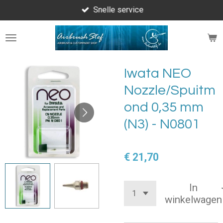
Snelle service
Ga
direct
naar
de
hoofdinhoud
Iwata NEO
Nozzle/Spuitm
ond 0,35 mm
(N3) - N0801
€ 21,70
In
winkelwagen