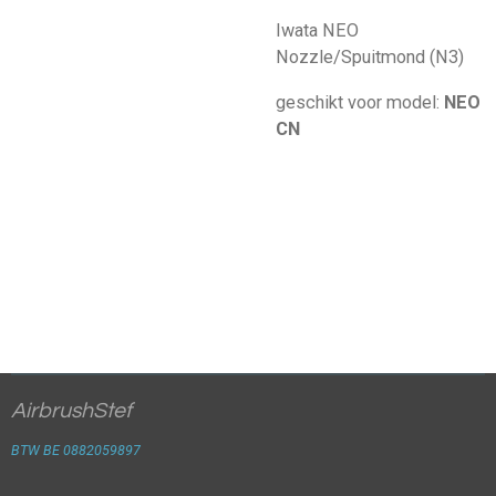
Iwata NEO
Nozzle/Spuitmond (N3)
geschikt voor model:
NEO
CN
AirbrushStef
BTW BE 0882059897