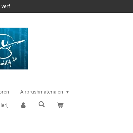
 verf
oren
Airbrushmaterialen
lerij