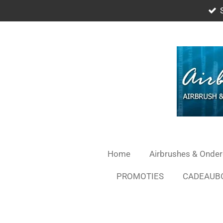
Ga
direct
naar
de
hoofdinhoud
Home
Airbrushes & Onde
PROMOTIES
CADEAUB