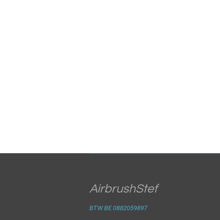
AirbrushStef
BTW BE 0882059897