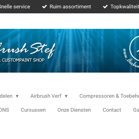
Snelle service
Ruim assortiment
Topkwaliteit
rdelen
Airbrush Verf
Compressoren & Toebeh
ONS
Cursussen
Onze Diensten
Contact
Ga