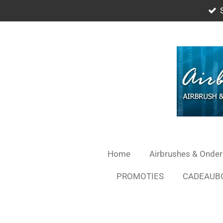
Ga
direct
naar
de
hoofdinhoud
Home
Airbrushes & Onde
PROMOTIES
CADEAUB