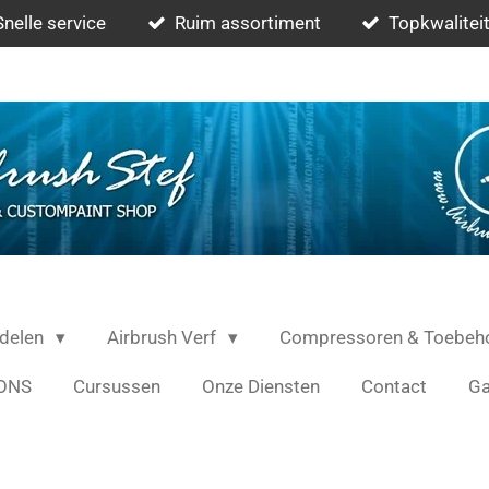
Snelle service
Ruim assortiment
Topkwaliteit
rdelen
Airbrush Verf
Compressoren & Toebeh
ONS
Cursussen
Onze Diensten
Contact
Ga