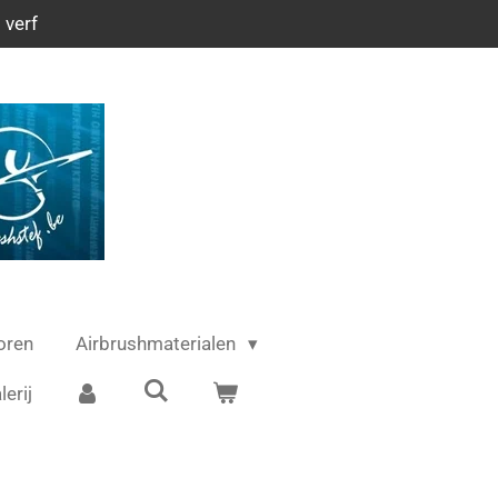
 verf
oren
Airbrushmaterialen
lerij