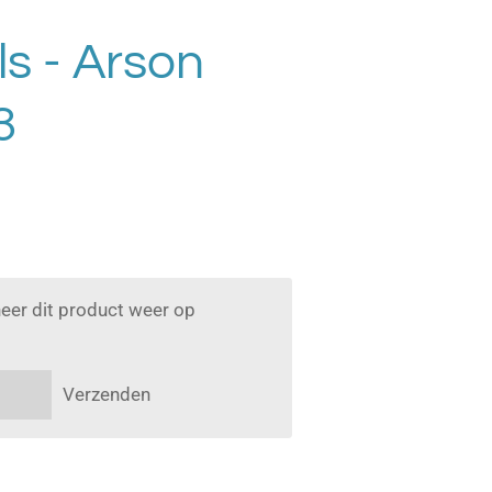
ls - Arson
3
eer dit product weer op
Verzenden