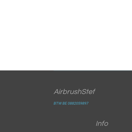
AirbrushStef
BTW BE 0882059897
Info