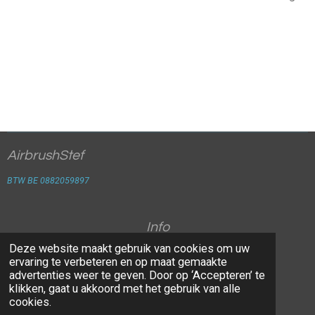
AirbrushStef
BTW BE 0882059897
Info
Deze website maakt gebruik van cookies om uw
Algemene voorwaarden
ervaring te verbeteren en op maat gemaakte
advertenties weer te geven. Door op ‘Accepteren’ te
Verzendkosten
klikken, gaat u akkoord met het gebruik van alle
cookies.
© 2025 - 2026 Airbrush Stef