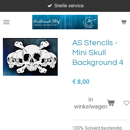
Snelle service
Ga
direct
naar
de
hoofdinhoud
AS Stencils -
Mini Skull
Background 4
€ 8,00
In
winkelwagen
100% Solvent bestendig