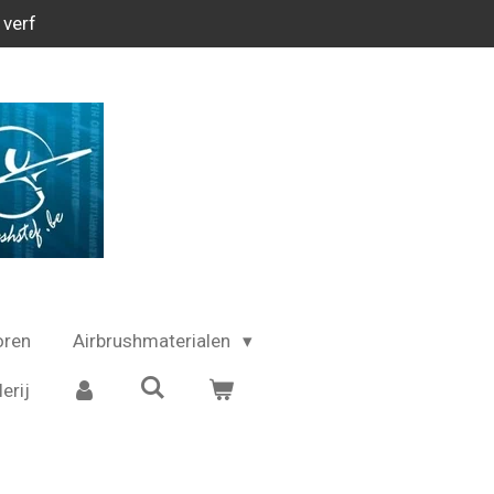
 verf
oren
Airbrushmaterialen
erij