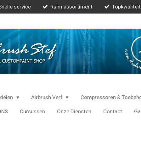
Snelle service
Ruim assortiment
Topkwaliteit
rdelen
Airbrush Verf
Compressoren & Toebeh
ONS
Cursussen
Onze Diensten
Contact
Gal