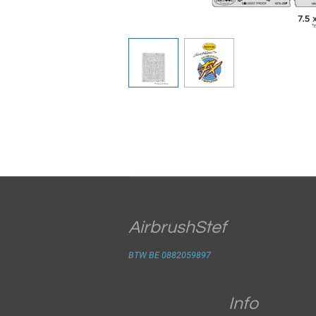
AirbrushStef
BTW BE 0882059897
Info