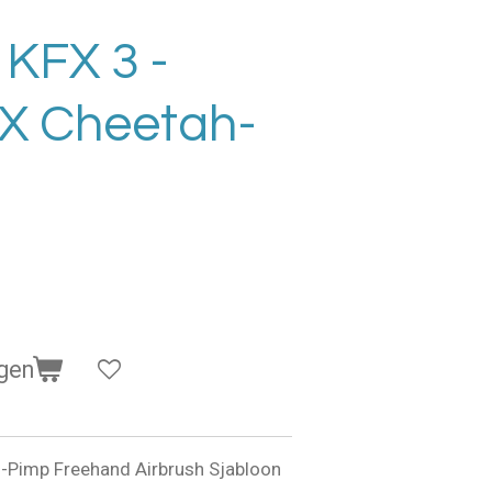
 KFX 3 -
X Cheetah-
gen
-Pimp Freehand Airbrush Sjabloon