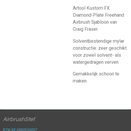
Artool Kustom FX
Diamond-Plate Freehand
Airbrush Sjabloon van
Craig Fraser.
Solventbestendige mylar
constructie: zeer geschikt
voor zowel solvent- als
watergedragen verven.
Gemakkelijk schoon te
maken.
AirbrushStef
BTW BE 0882059897