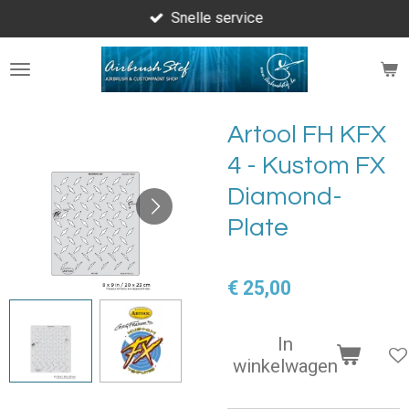
Snelle service
Ga
direct
naar
de
hoofdinhoud
Artool FH KFX
4 - Kustom FX
Diamond-
Plate
€ 25,00
In
winkelwagen