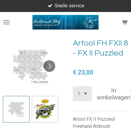
Snelle service
Ga
direct
naar
de
hoofdinhoud
Artool FH FXII 8
- FX II Puzzled
€ 23,00
In
winkelwagen
Artool FX II Puzzled
Freehand Airbrush