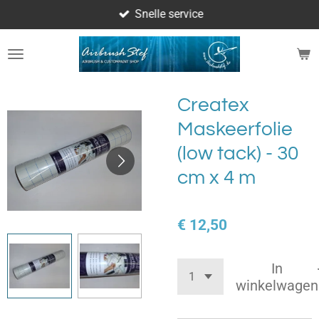
Snelle service
Ga
direct
naar
de
hoofdinhoud
Createx
Maskeerfolie
(low tack) - 30
cm x 4 m
€ 12,50
In
winkelwagen