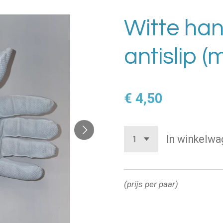
Witte ha
antislip (
€ 4,50
In winkelwa
(prijs per paar)