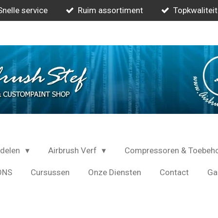
Snelle service
Ruim assortiment
Topkwaliteit
rdelen
Airbrush Verf
Compressoren & Toebeh
ONS
Cursussen
Onze Diensten
Contact
Gal