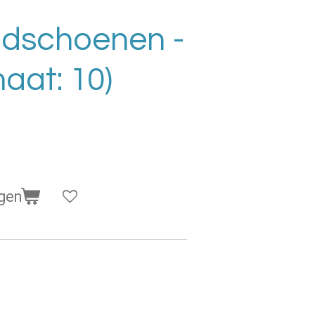
ndschoenen -
maat: 10)
gen