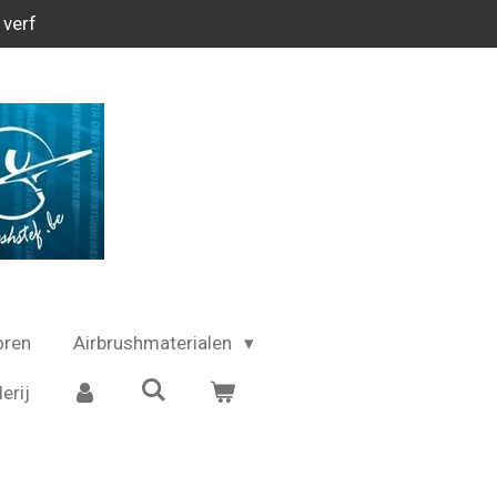
 verf
oren
Airbrushmaterialen
erij