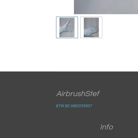
AirbrushStef
BTW BE 0882059897
Info