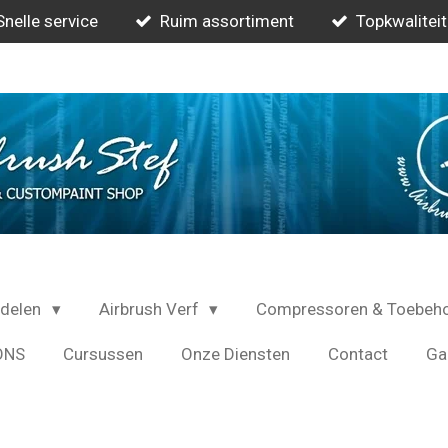
Snelle service
Ruim assortiment
Topkwaliteit
rdelen
Airbrush Verf
Compressoren & Toebeh
ONS
Cursussen
Onze Diensten
Contact
Gal