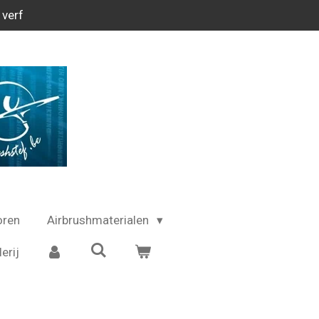
 verf
oren
Airbrushmaterialen
erij