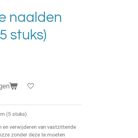
le naalden
5 stuks)
gen
mm (5 stuks).
en en verwijderen van vastzittende
 nozze zonder deze te moeten