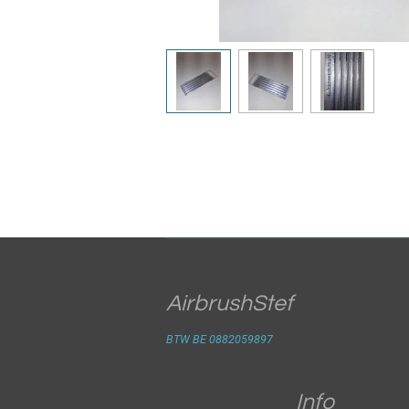
AirbrushStef
BTW BE 0882059897
Info