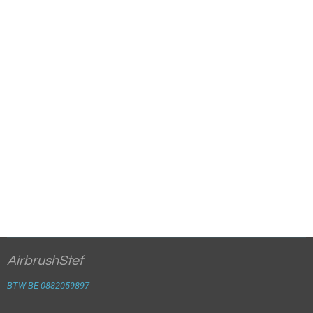
AirbrushStef
BTW BE 0882059897