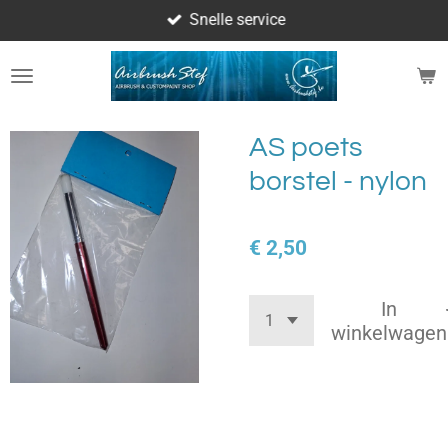
Snelle service
Ga
direct
naar
de
hoofdinhoud
AS poets
borstel - nylon
€ 2,50
In
winkelwagen