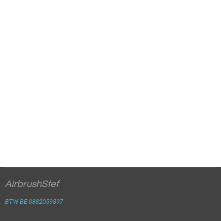
AirbrushStef
BTW BE 0882059897