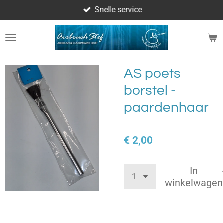
Snelle service
Ga
direct
naar
de
hoofdinhoud
AS poets
borstel -
paardenhaar
€ 2,00
In
winkelwagen