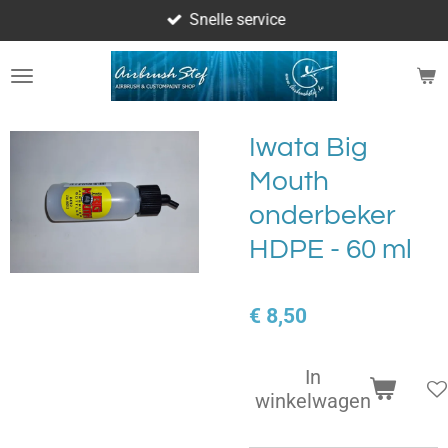
Snelle service
Ga
direct
naar
de
hoofdinhoud
Iwata Big
Mouth
onderbeker
HDPE - 60 ml
€ 8,50
In
winkelwagen