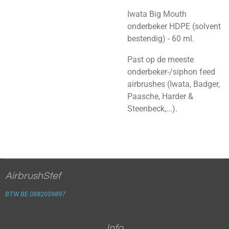
Iwata Big Mouth
onderbeker HDPE (solvent
bestendig) - 60 ml.
Past op de meeste
onderbeker-/siphon feed
airbrushes (Iwata, Badger,
Paasche, Harder &
Steenbeck,...).
AirbrushStef
BTW BE 0882059897
Info