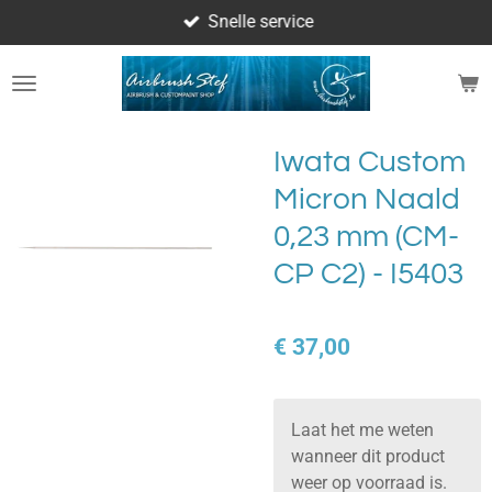
Snelle service
Ga
direct
naar
de
hoofdinhoud
Iwata Custom
Micron Naald
0,23 mm (CM-
CP C2) - I5403
€ 37,00
Laat het me weten
wanneer dit product
weer op voorraad is.