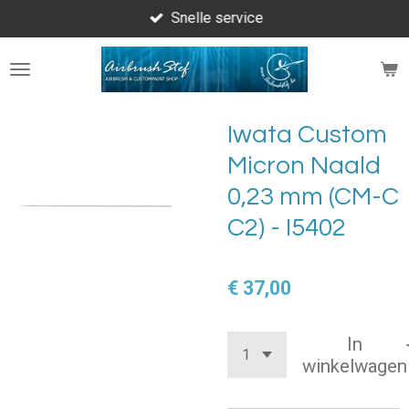
Snelle service
Ga
direct
naar
de
hoofdinhoud
Iwata Custom
Micron Naald
0,23 mm (CM-C
C2) - I5402
€ 37,00
In
winkelwagen