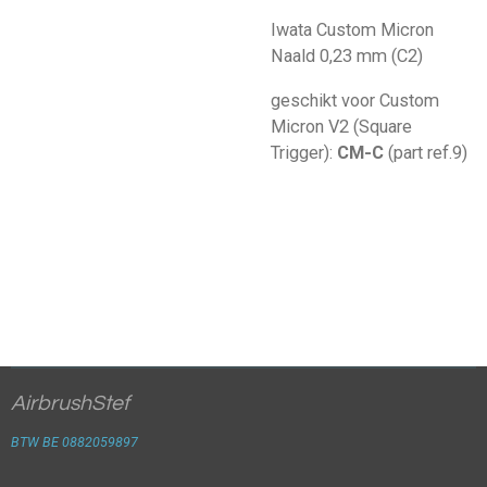
Iwata Custom Micron
Naald 0,23 mm (C2)
geschikt voor Custom
Micron V2 (Square
Trigger):
CM-C
(part ref.9)
AirbrushStef
BTW BE 0882059897