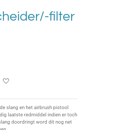
eider/-filter
 de slang en het airbrush pistool
ig laatste redmiddel indien er toch
slang doordringt word dit nog net
gen.