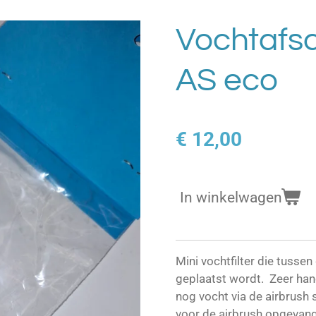
Vochtafsch
AS eco
€ 12,00
In winkelwagen
Mini vochtfilter die tussen
geplaatst wordt. Zeer hand
nog vocht via de airbrush 
voor de airbrush opgevan