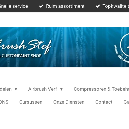
Snelle service
Ruim assortiment
Topkwaliteit
rdelen
Airbrush Verf
Compressoren & Toebeh
ONS
Cursussen
Onze Diensten
Contact
Ga