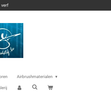
 verf
oren
Airbrushmaterialen
lerij