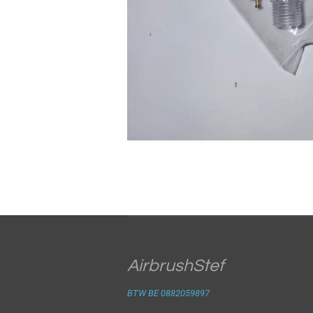
AirbrushStef
BTW BE 0882059897