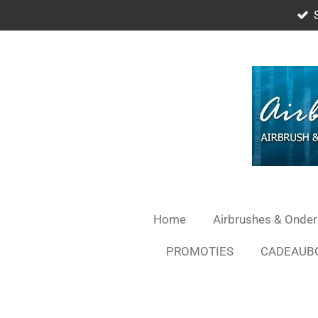
Ga
direct
naar
de
hoofdinhoud
Home
Airbrushes & Onde
PROMOTIES
CADEAUB