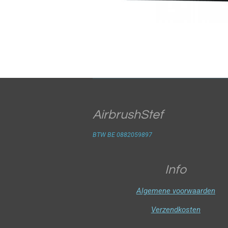
AirbrushStef
BTW BE 0882059897
Info
Algemene voorwaarden
Verzendkosten