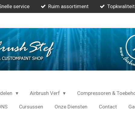
Snelle service
Ruim assortiment
Topkwaliteit
rdelen
Airbrush Verf
Compressoren & Toebeh
ONS
Cursussen
Onze Diensten
Contact
Gal