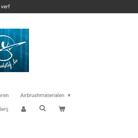
 verf
oren
Airbrushmaterialen
erij