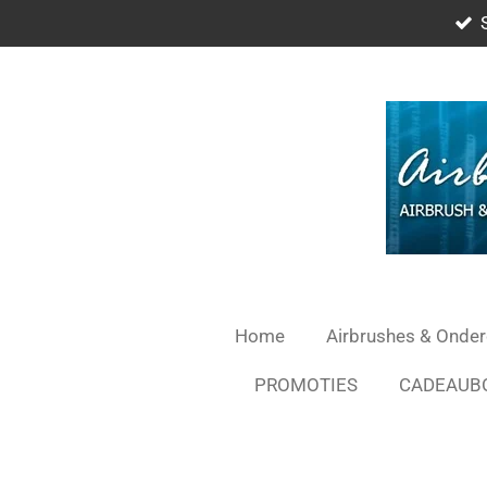
Ga
direct
naar
de
hoofdinhoud
Home
Airbrushes & Onde
PROMOTIES
CADEAUB