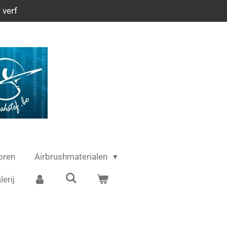
 verf
oren
Airbrushmaterialen
lerij