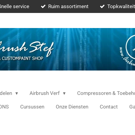
Snelle service
Ruim assortiment
Topkwaliteit
rdelen
Airbrush Verf
Compressoren & Toebeh
ONS
Cursussen
Onze Diensten
Contact
Ga