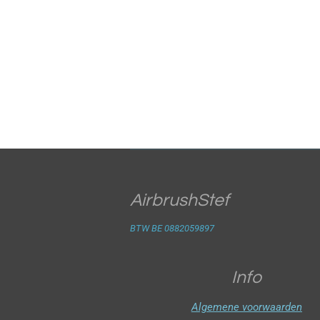
AirbrushStef
BTW BE 0882059897
Info
Algemene voorwaarden