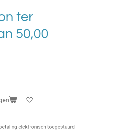
n ter
an 50,00
gen
etaling elektronisch toegestuurd