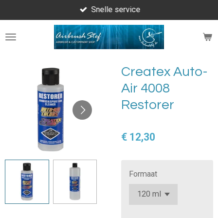
Snelle service
Ga
direct
naar
de
hoofdinhoud
Createx Auto-
Air 4008
Restorer
€ 12,30
Formaat