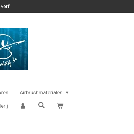
 verf
oren
Airbrushmaterialen
erij