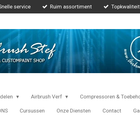
Snelle service
Ruim assortiment
Topkwaliteit
rdelen
Airbrush Verf
Compressoren & Toebeh
ONS
Cursussen
Onze Diensten
Contact
Gal