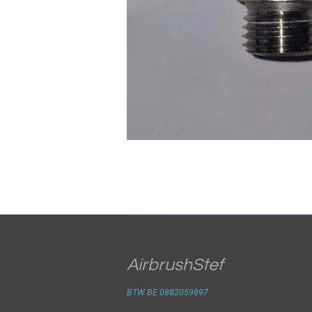
AirbrushStef
BTW BE 0882059897