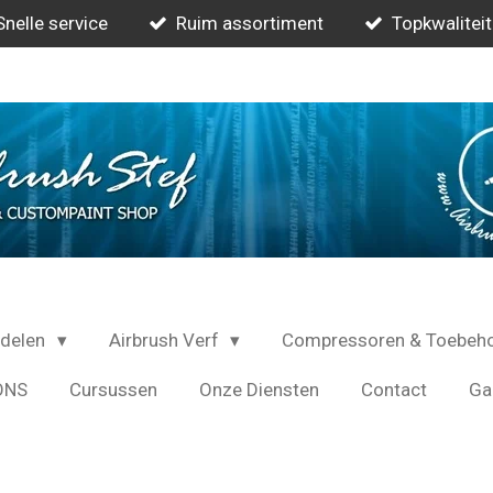
Snelle service
Ruim assortiment
Topkwaliteit
rdelen
Airbrush Verf
Compressoren & Toebeh
ONS
Cursussen
Onze Diensten
Contact
Gal