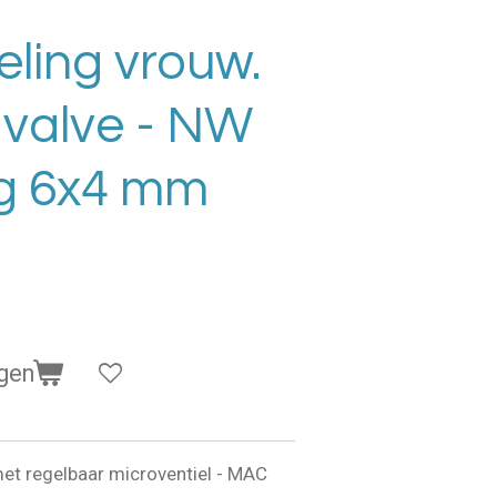
ling vrouw.
valve - NW
ng 6x4 mm
gen
met regelbaar microventiel - MAC