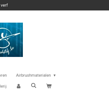
 verf
oren
Airbrushmaterialen
erij