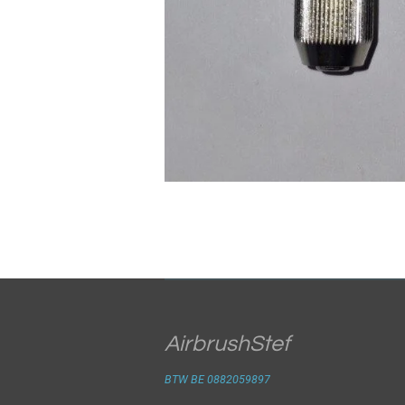
AirbrushStef
BTW BE 0882059897