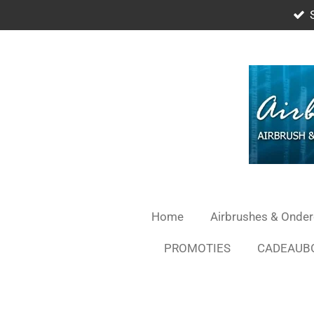
Ga
direct
naar
de
hoofdinhoud
Home
Airbrushes & Onde
PROMOTIES
CADEAUB