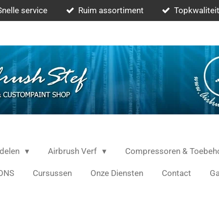
Snelle service
Ruim assortiment
Topkwaliteit
rdelen
Airbrush Verf
Compressoren & Toebeh
ONS
Cursussen
Onze Diensten
Contact
Ga