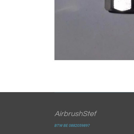
AirbrushStef
BTW BE 0882059897