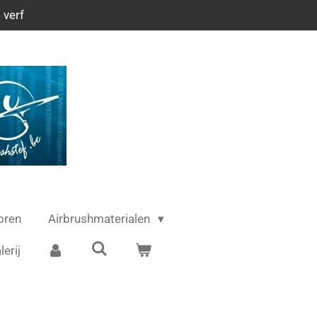
 verf
oren
Airbrushmaterialen
lerij