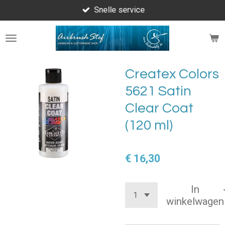
Snelle service
Ga
direct
naar
de
hoofdinhoud
Createx Colors
5621 Satin
Clear Coat
(120 ml)
€ 16,30
In
winkelwagen