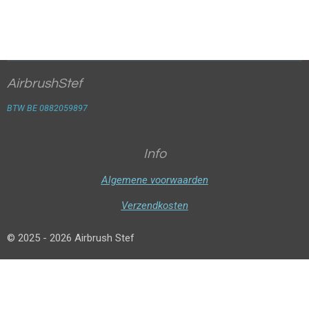
AirbrushStef
BTW BE 0882059897
Info
Algemene voorwaarden
Verzendkosten
© 2025 - 2026 Airbrush Stef