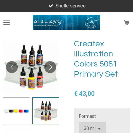
Snelle service
Ga
direct
naar
de
hoofdinhoud
Createx
Illustration
Colors 5081
Primary Set
€ 43,00
Formaat