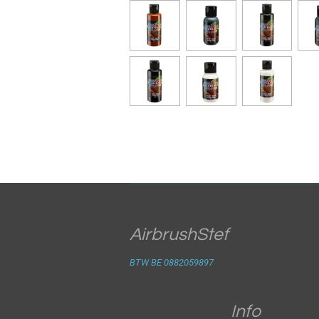
AirbrushStef
BTW BE 0882059897
Info