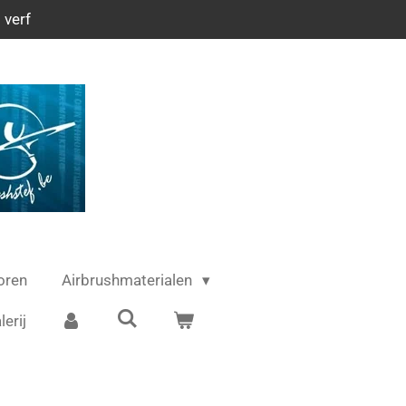
 verf
oren
Airbrushmaterialen
lerij