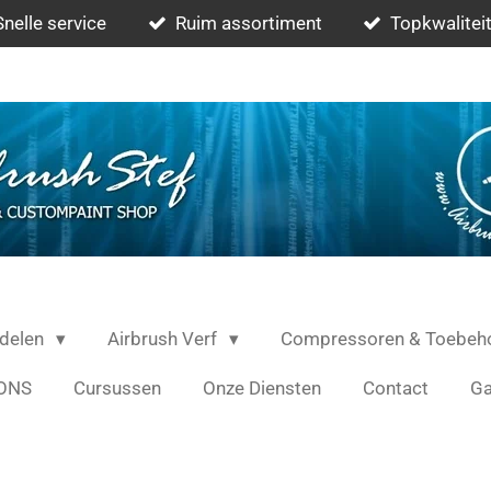
Snelle service
Ruim assortiment
Topkwaliteit
rdelen
Airbrush Verf
Compressoren & Toebeh
ONS
Cursussen
Onze Diensten
Contact
Ga