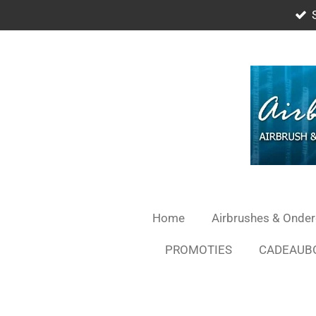
Ga
direct
naar
de
hoofdinhoud
Home
Airbrushes & Onde
PROMOTIES
CADEAUB