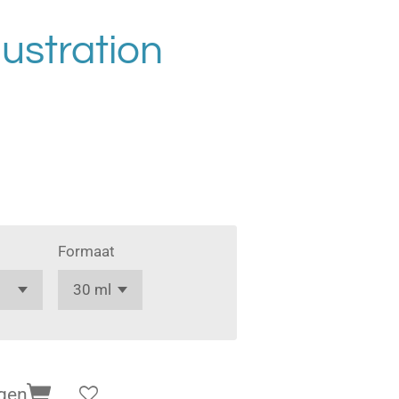
lustration
Formaat
gen