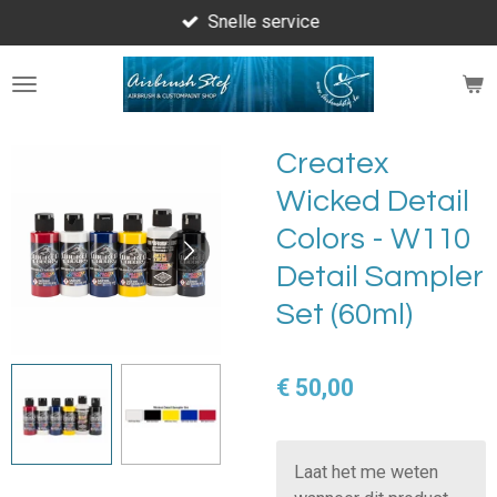
Snelle service
Ga
direct
naar
de
hoofdinhoud
Createx
Wicked Detail
Colors - W110
Detail Sampler
Set (60ml)
€ 50,00
Laat het me weten