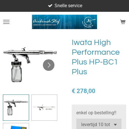
Snelle service
Ga
direct
naar
de
hoofdinhoud
Iwata High
Performance
Plus HP-BC1
Plus
€ 278,00
enkel op bestelling!!