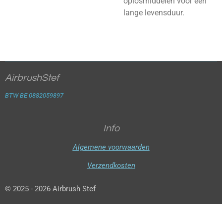
oplosmiddelen voor een
lange levensduur.
AirbrushStef
BTW BE 0882059897
Info
Algemene voorwaarden
Verzendkosten
© 2025 - 2026 Airbrush Stef