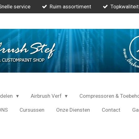
Snelle service
Ruim assortiment
Topkwaliteit
rdelen
Airbrush Verf
Compressoren & Toebeh
ONS
Cursussen
Onze Diensten
Contact
Gal