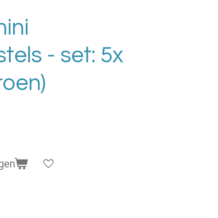
ini
els - set: 5x
roen)
gen