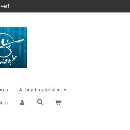
 verf
oren
Airbrushmaterialen
erij