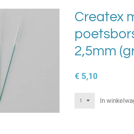
Createx m
poetsborst
2,5mm (g
€ 5,10
In winkelwa