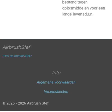
bestand tegen
oplosmiddelen voor een
lange levensduur.
AirbrushStef
BTW BE 0882059897
Info
Algemene voorwaarden
Verzendkosten
© 2025 - 2026 Airbrush Stef