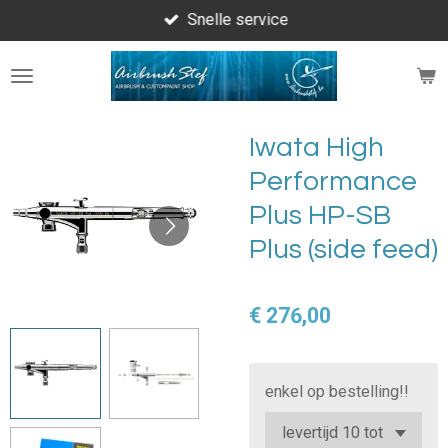
Snelle service
Ga
direct
naar
de
hoofdinhoud
Iwata High
Performance
Plus HP-SB
Plus (side feed)
€ 276,00
enkel op bestelling!!