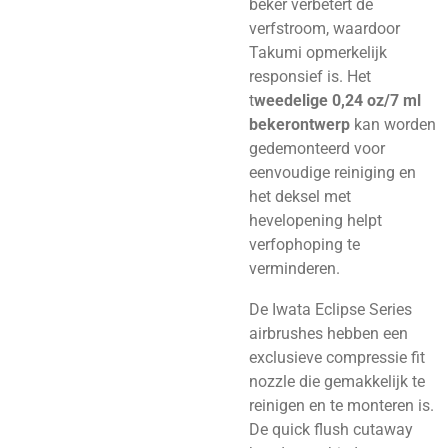
beker verbetert de
verfstroom, waardoor
Takumi opmerkelijk
responsief is. Het
t
weedelige 0,24 oz/7 ml
bekerontwerp
kan worden
gedemonteerd voor
eenvoudige reiniging en
het deksel met
hevelopening helpt
verfophoping te
verminderen.
De Iwata Eclipse Series
airbrushes hebben een
exclusieve compressie fit
nozzle die gemakkelijk te
reinigen en te monteren is.
De quick flush cutaway