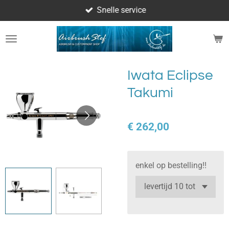
Snelle service
Ga
direct
naar
de
hoofdinhoud
Iwata Eclipse
Takumi
€ 262,00
enkel op bestelling!!